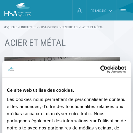
FRANÇAIS
(FR) HOME
(FR) HOME
>>
INDUSTRIES
>>
APPLICATIONS INDUSTRIELLES
>>
ACIER ET MÉTAL
ENGLISH
ACIER ET MÉTAL
INDUSTRIES
DEUTSCH
PRODUITS
ESPAÑOL
Á PROPOS DE NOUS
SERVICE
Ce site web utilise des cookies.
ACTUALITÉS ET ÉVÉNEMENTS
Les cookies nous permettent de personnaliser le contenu
et les annonces, d'offrir des fonctionnalités relatives aux
CONTACTEZ-NOUS
médias sociaux et d'analyser notre trafic. Nous
partageons également des informations sur l'utilisation de
SEARCH
notre site avec nos partenaires de médias sociaux, de