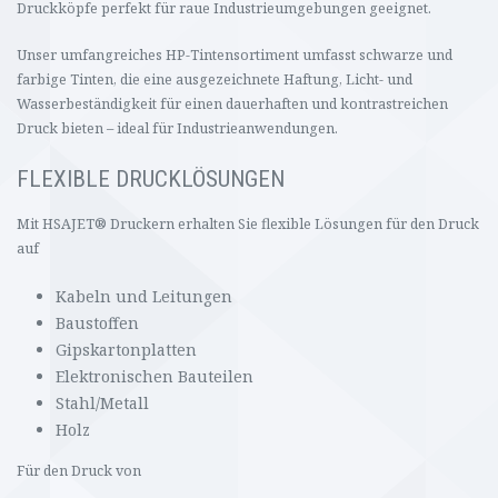
Druckk
ö
pfe perfekt f
ü
r raue Industrieumgebungen geeignet.
Unser umfangreiches HP-Tintensortiment umfasst schwarze und
farbige Tinten, die eine ausgezeichnete Haftung, Licht- und
Wasserbest
ä
ndigkeit f
ü
r einen dauerhaften und kontrastreichen
Druck bieten
–
ideal f
ü
r Industrieanwendungen.
FLEXIBLE DRUCKL
Ö
SUNGEN
Mit HSAJET
®
Druckern erhalten Sie flexible L
ö
sungen f
ü
r den Druck
auf
Kabeln und Leitungen
Baustoffen
Gipskartonplatten
Elektronischen Bauteilen
Stahl/Metall
Holz
Für den Druck von