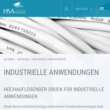
DEUTSCH
(DE) HOME
ENGLISH
INDUSTRIE
FRANÇAIS
PRODUKTE
ESPAÑOL
ÜBER UNS
(DE) HOME
>>
INDUSTRIE
>>
INDUSTRIELLE ANWENDUNGEN
SERVICE
INDUSTRIELLE ANWENDUNGEN
AKTUELLES UND EVENTS
HOCHAUFL
Ö
SENDER DRUCK F
Ü
R INDUSTRIELLE
KONTAKT
ANWENDUNGEN
SEARCH
Dank ihrem robusten Design sind unsere Druckersteuerungen und