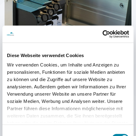
Diese Webseite verwendet Cookies
Wir verwenden Cookies, um Inhalte und Anzeigen zu
personalisieren, Funktionen für soziale Medien anbieten
zu können und die Zugriffe auf unsere Website zu
HSAJET® F-TYP-DRUCKKÖPFE
analysieren. Außerdem geben wir Informationen zu Ihrer
Alle Patronenf
ä
cher in unseren F-Typ-Druckk
ö
pfen verf
ü
gen
ü
ber
Verwendung unserer Website an unsere Partner für
einen Schalter. So lassen sich Besch
ä
digungen des Druckkopfes
vermeiden, wenn die Tintenpatrone im Druckmodus aus dem Fach
soziale Medien, Werbung und Analysen weiter. Unsere
entfernt wird.
Partner führen diese Informationen möglicherweise mit
Wenn eine Patrone entfernt wird, wird die Stromversorgung zum
weiteren Daten zusammen, die Sie ihnen bereitgestellt
Druckkopf unterbrochen
haben oder die sie im Rahmen Ihrer Nutzung der Dienste
gesammelt haben.
Einwilligungsauswahl
Die Druckköpfe sind in Konfigurationen mit 1, 2, 3 oder 4 Kartuschen