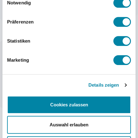
Notwendig
erhältlich.
HSAJET® F-TYP-DRUCKKÖPFE KÖNNEN MIT FOLGENDEN STEUERUNGEN
Präferenzen
BETRIEBEN WERDEN
MINITOUCH TOUCH-STEUERGERÄT
Statistiken
CBF STEUERPLATINE
Marketing
MEHR INFORMATIONEN
Details zeigen
Cookies zulassen
TECHNISCHE DATEN
MERKMALE
DOWNLOAD
Auswahl erlauben
ITEM
BESCHREIBUNG