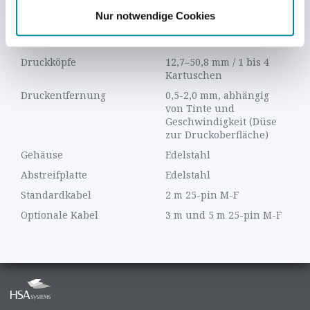
Technologie
HP TIJ 2.5
Nur notwendige Cookies
Druckhöhe
12,7 mm (½") je
Kartusche
Druckköpfe
12,7–50,8 mm / 1 bis 4
Kartuschen
Druckentfernung
0,5-2,0 mm, abhängig
von Tinte und
Geschwindigkeit (Düse
zur Druckoberfläche)
Gehäuse
Edelstahl
Abstreifplatte
Edelstahl
Standardkabel
2 m 25-pin M-F
Optionale Kabel
3 m und 5 m 25-pin M-F