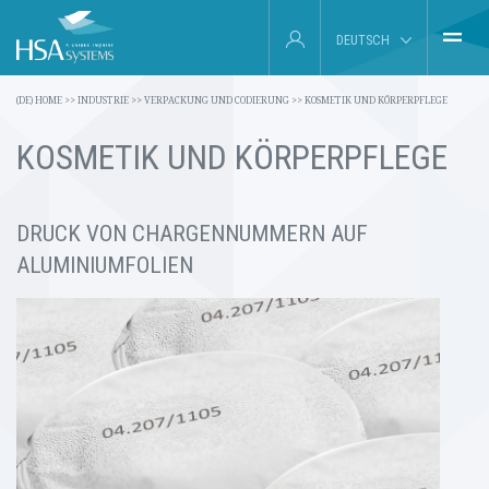
DEUTSCH
(DE) HOME
(DE) HOME
>>
INDUSTRIE
>>
VERPACKUNG UND CODIERUNG
>>
KOSMETIK UND KÖRPERPFLEGE
ENGLISH
KOSMETIK UND KÖRPERPFLEGE
INDUSTRIE
FRANÇAIS
PRODUKTE
ESPAÑOL
DRUCK VON CHARGENNUMMERN AUF
ÜBER UNS
ALUMINIUMFOLIEN
SERVICE
AKTUELLES UND EVENTS
KONTAKT
SEARCH