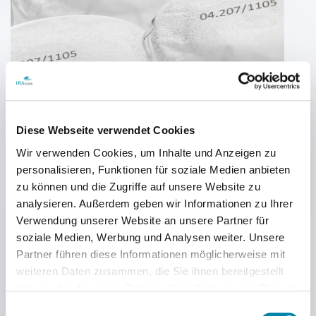
Diese Webseite verwendet Cookies
Wir verwenden Cookies, um Inhalte und Anzeigen zu
personalisieren, Funktionen für soziale Medien anbieten
zu können und die Zugriffe auf unsere Website zu
Druck von Produktionsdaten auf
analysieren. Außerdem geben wir Informationen zu Ihrer
Aluminiumfolie für
Verwendung unserer Website an unsere Partner für
Gesichtscreme-Tiegel
soziale Medien, Werbung und Analysen weiter. Unsere
Partner führen diese Informationen möglicherweise mit
Mit einem HSAJET
®
Drucker können Sie direkt auf
weiteren Daten zusammen, die Sie ihnen bereitgestellt
Verpackungen für Kosmetikprodukte drucken. Etiketten
haben oder die sie im Rahmen Ihrer Nutzung der Dienste
werden überflüssig und die Produktcodierung einfacher.
gesammelt haben.
Einwilligungsauswahl